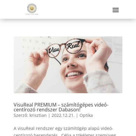
VisuReal PREMIUM – számítógépes videó-
centírozó rendszer Dabason!
Szerző:
krisztian
|
2022.12.21.
|
Optika
A visuReal rendszer egy számítógép alapú videó-
centírozó berendezés Célja a tökéletes szemüveg