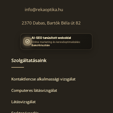
info@rekaoptika.hu
2370 Dabas,
Bartók Béla út 82
AI-SEO tanúsított weboldal
Online marketing és keresőoptimalizálás:
Bakó Krisztián
Szolgáltatásaink
Kontaktlencse alkalmassági vizsgálat
Computeres látásvizsgálat
Látásvizsgálat
Szaktanácsadás