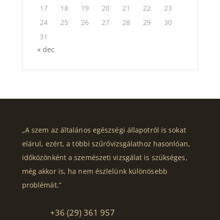
17
18
19
20
21
22
23
24
25
26
27
28
29
30
31
« dec
„A szem az általános egészségi állapotról is sokat
elárul, ezért, a többi szűrővizsgálathoz hasonlóan,
időközönként a szemészeti vizsgálat is szükséges,
még akkor is, ha nem észlelünk különösebb
problémát.”
+36 (29) 361 957