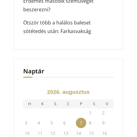
Érdemes második szemüveget
beszerezni?
Ötször több a halálos baleset
sötétedés után: Farkasvakság
Naptár
2026. augusztus
H
K
S
C
P
S
V
1
2
3
4
5
6
7
8
9
10
11
12
13
14
15
16