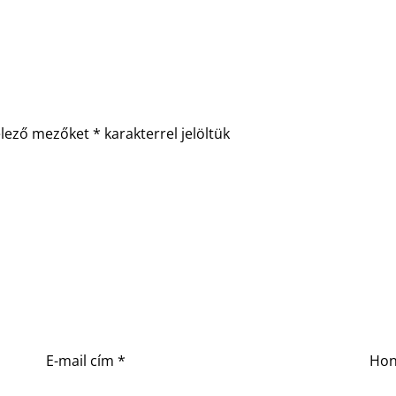
elező mezőket
*
karakterrel jelöltük
E-mail cím
*
Hon