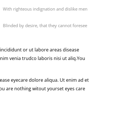
With righteous indignation and dislike men
Blinded by desire, that they cannot foresee
incididunt or ut labore areas disease
im venia trudco laboris nisi ut aliq.You
ease eyecare dolore aliqua. Ut enim ad et
ou are nothing witout yourset eyes care