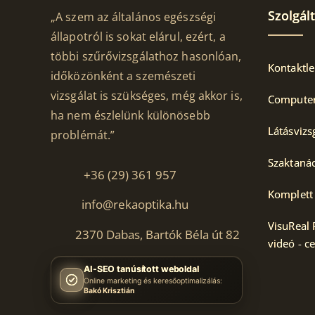
Szolgál
„A szem az általános egészségi
állapotról is sokat elárul, ezért, a
többi szűrővizsgálathoz hasonlóan,
Kontaktle
időközönként a szemészeti
vizsgálat is szükséges, még akkor is,
Computere
ha nem észlelünk különösebb
Látásvizs
problémát.”
Szaktaná
+36 (29) 361 957
Komplett
info@rekaoptika.hu
VisuReal
2370 Dabas,
Bartók Béla út 82
videó - c
AI-SEO tanúsított weboldal
Online marketing és keresőoptimalizálás:
Bakó Krisztián