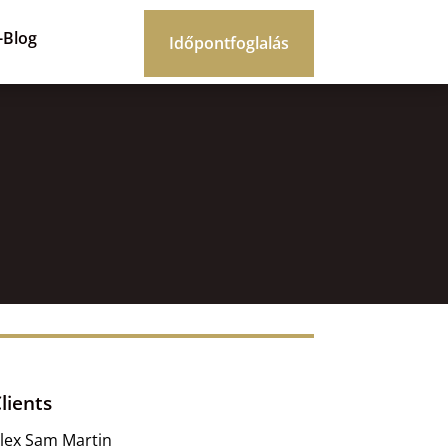
-Blog
Időpontfoglalás
lients
lex Sam Martin