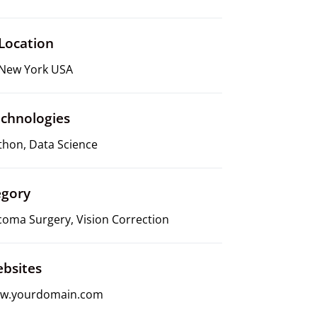
Location
New York USA
chnologies
thon, Data Science
egory
oma Surgery, Vision Correction
bsites
w.yourdomain.com