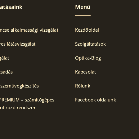
tatásaink
Menü
ncse alkalmassági vizsgálat
Kezdőoldal
s látásvizsgálat
Szolgáltatások
gálat
Optika-Blog
csadás
Kapcsolat
 szemüvegkészítés
Rólunk
 PREMIUM – számítógépes
Facebook oldalunk
entírozó rendszer