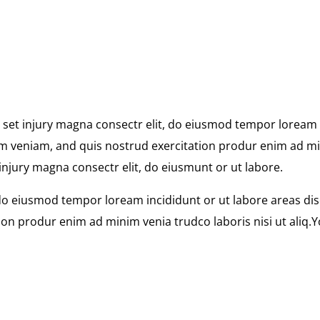
 set injury magna consectr elit, do eiusmod tempor loream 
m veniam, and quis nostrud exercitation produr enim ad min
 injury magna consectr elit, do eiusmunt or ut labore.
 do eiusmod tempor loream incididunt or ut labore areas dis
on produr enim ad minim venia trudco laboris nisi ut aliq.Y