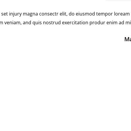
e set injury magna consectr elit, do eiusmod tempor loream 
m veniam, and quis nostrud exercitation produr enim ad mini
Ma