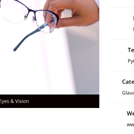
Te
Py
Cat
Glauc
Eyes & Vision
We
ww