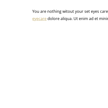
You are nothing witout your set eyes car
eyecare
dolore aliqua. Ut enim ad et mini