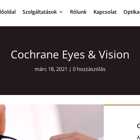
őoldal
Szolgáltatások
Rólunk
Kapcsolat
Optika
Cochrane Eyes & Vision
márc 18, 2021
0 hozzászólás
C
A